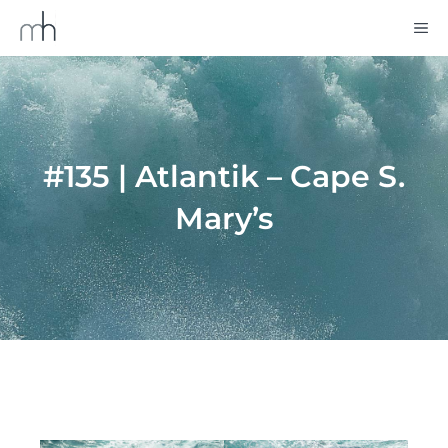
Zum
M
Inhalt
springen
#135 | Atlantik – Cape S.
Mary’s